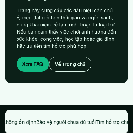
Trang này cung cấp các dấu hiệu cần chú
ý, mẹo đặt giới hạn thời gian và ngân sách,
cùng khái niệm về tạm nghỉ hoặc tự loại trừ.
Nếu bạn cảm thấy việc chơi ảnh hưởng đến
sức khỏe, công việc, học tập hoặc gia đình,
hãy ưu tiên tìm hỗ trợ phù hợp.
Xem FAQ
Về trang chủ
ông ổn định
Bảo vệ người chưa đủ tuổi
Tìm hỗ trợ chuyên 