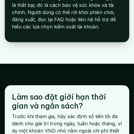
là thất bại; đó là cách bảo vệ sức khỏe và tài
chính. Người dùng có thể rời khỏi phiên chơi,
đăng xuất, đọc lại FAQ hoặc liên hệ hỗ trợ để
hiểu các lựa chọn kiểm soát tài khoản.
Làm sao đặt giới hạn thời
gian và ngân sách?
Trước khi tham gia, hãy xác định số tiền tối đa
dành cho giải trí trong ngày, tuần hoặc tháng, ví
dụ một khoản VND nhỏ nằm ngoài chi phí thiết