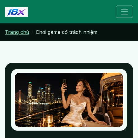
Trang chủ
Chơi game có trách nhiệm