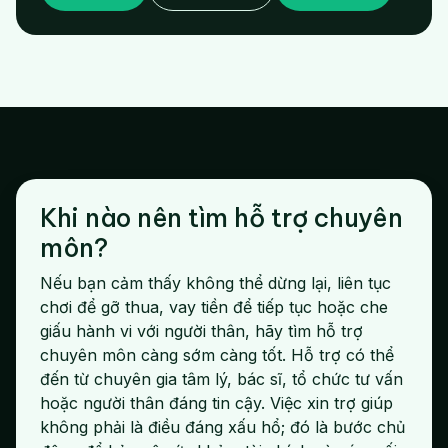
Khi nào nên tìm hỗ trợ chuyên
môn?
Nếu bạn cảm thấy không thể dừng lại, liên tục
chơi để gỡ thua, vay tiền để tiếp tục hoặc che
giấu hành vi với người thân, hãy tìm hỗ trợ
chuyên môn càng sớm càng tốt. Hỗ trợ có thể
đến từ chuyên gia tâm lý, bác sĩ, tổ chức tư vấn
hoặc người thân đáng tin cậy. Việc xin trợ giúp
không phải là điều đáng xấu hổ; đó là bước chủ