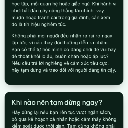
học tập, mối quan hệ hoặc giấc ngủ. Khi hành vi
chơi bắt đầu gây căng thẳng tài chính, vay
mượn hoặc tranh cãi trong gia đình, cần xem
đó là tín hiệu nghiêm túc.
Không phải mọi người đều nhận ra rủi ro ngay
lập tức, vì các thay đổi thường diễn ra chậm.
Bạn có thể tự hỏi: mình có đang chơi để vui hay
để thoát khỏi lo âu, buồn chán hoặc áp lực?
Nếu câu trả lời nghiêng về cảm xúc tiêu cực,
hãy tạm dừng và trao đổi với người đáng tin cậy.
Khi nào nên tạm dừng ngay?
Hãy dừng lại nếu bạn liên tục vượt ngân sách,
bỏ qua kế hoạch cá nhân hoặc cảm thấy không
kiểm soát được thời gian. Tạm dừng không phải