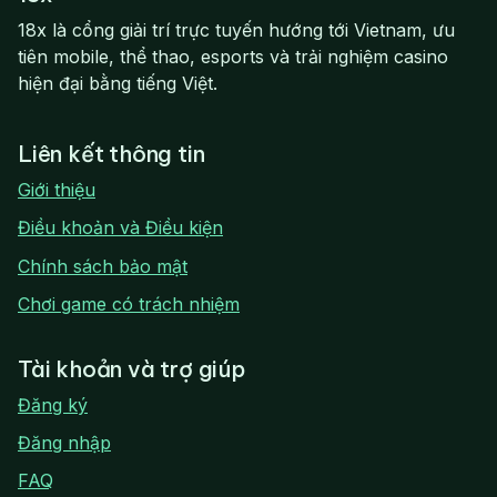
18x là cổng giải trí trực tuyến hướng tới Vietnam, ưu
tiên mobile, thể thao, esports và trải nghiệm casino
hiện đại bằng tiếng Việt.
Liên kết thông tin
Giới thiệu
Điều khoản và Điều kiện
Chính sách bảo mật
Chơi game có trách nhiệm
Tài khoản và trợ giúp
Đăng ký
Đăng nhập
FAQ