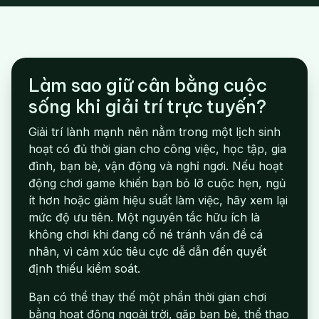
Làm sao giữ cân bằng cuộc
sống khi giải trí trực tuyến?
Giải trí lành mạnh nên nằm trong một lịch sinh
hoạt có đủ thời gian cho công việc, học tập, gia
đình, bạn bè, vận động và nghỉ ngơi. Nếu hoạt
động chơi game khiến bạn bỏ lỡ cuộc hẹn, ngủ
ít hơn hoặc giảm hiệu suất làm việc, hãy xem lại
mức độ ưu tiên. Một nguyên tắc hữu ích là
không chơi khi đang cố né tránh vấn đề cá
nhân, vì cảm xúc tiêu cực dễ dẫn đến quyết
định thiếu kiểm soát.
Bạn có thể thay thế một phần thời gian chơi
bằng hoạt động ngoài trời, gặp bạn bè, thể thao