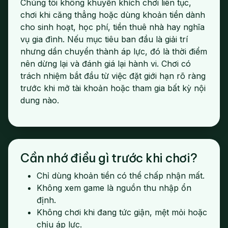
Chúng tôi không khuyến khích chơi liên tục,
chơi khi căng thẳng hoặc dùng khoản tiền dành
cho sinh hoạt, học phí, tiền thuê nhà hay nghĩa
vụ gia đình. Nếu mục tiêu ban đầu là giải trí
nhưng dần chuyển thành áp lực, đó là thời điểm
nên dừng lại và đánh giá lại hành vi. Chơi có
trách nhiệm bắt đầu từ việc đặt giới hạn rõ ràng
trước khi mở tài khoản hoặc tham gia bất kỳ nội
dung nào.
Cần nhớ điều gì trước khi chơi?
Chỉ dùng khoản tiền có thể chấp nhận mất.
Không xem game là nguồn thu nhập ổn
định.
Không chơi khi đang tức giận, mệt mỏi hoặc
chịu áp lực.