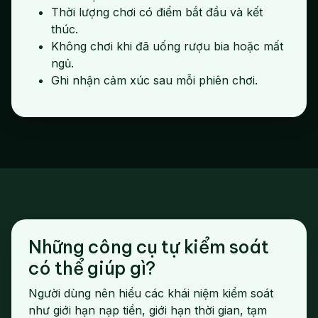
Thời lượng chơi có điểm bắt đầu và kết
thúc.
Không chơi khi đã uống rượu bia hoặc mất
ngủ.
Ghi nhận cảm xúc sau mỗi phiên chơi.
Những công cụ tự kiểm soát
có thể giúp gì?
Người dùng nên hiểu các khái niệm kiểm soát
như giới hạn nạp tiền, giới hạn thời gian, tạm