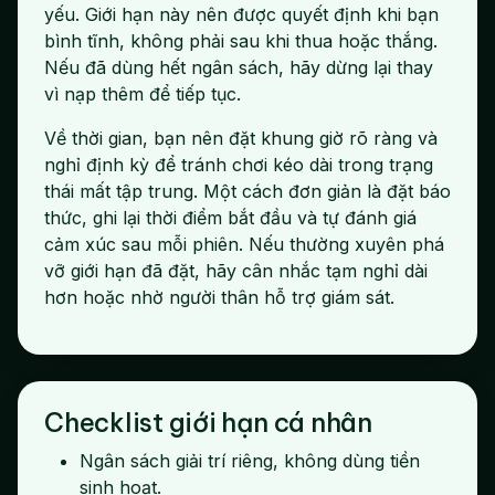
yếu. Giới hạn này nên được quyết định khi bạn
bình tĩnh, không phải sau khi thua hoặc thắng.
Nếu đã dùng hết ngân sách, hãy dừng lại thay
vì nạp thêm để tiếp tục.
Về thời gian, bạn nên đặt khung giờ rõ ràng và
nghỉ định kỳ để tránh chơi kéo dài trong trạng
thái mất tập trung. Một cách đơn giản là đặt báo
thức, ghi lại thời điểm bắt đầu và tự đánh giá
cảm xúc sau mỗi phiên. Nếu thường xuyên phá
vỡ giới hạn đã đặt, hãy cân nhắc tạm nghỉ dài
hơn hoặc nhờ người thân hỗ trợ giám sát.
Checklist giới hạn cá nhân
Ngân sách giải trí riêng, không dùng tiền
sinh hoạt.