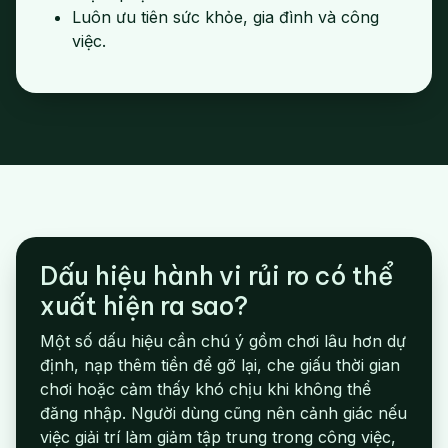
Luôn ưu tiên sức khỏe, gia đình và công
việc.
Dấu hiệu hành vi rủi ro có thể
xuất hiện ra sao?
Một số dấu hiệu cần chú ý gồm chơi lâu hơn dự
định, nạp thêm tiền để gỡ lại, che giấu thời gian
chơi hoặc cảm thấy khó chịu khi không thể
đăng nhập. Người dùng cũng nên cảnh giác nếu
việc giải trí làm giảm tập trung trong công việc,